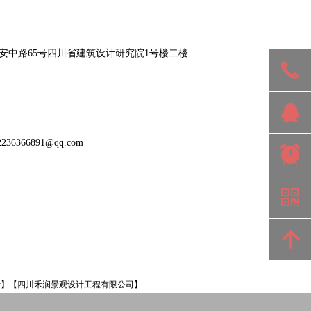
安中路65号四川省建筑设计研究院1号楼二楼
끅
뀩
36366891@qq.com
뀥
낃
녕
计】【四川禾润景观设计工程有限公司】