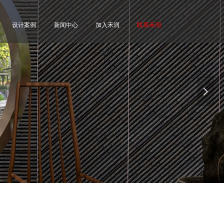
设计案例
新闻中心
加入禾润
联系禾润
넲