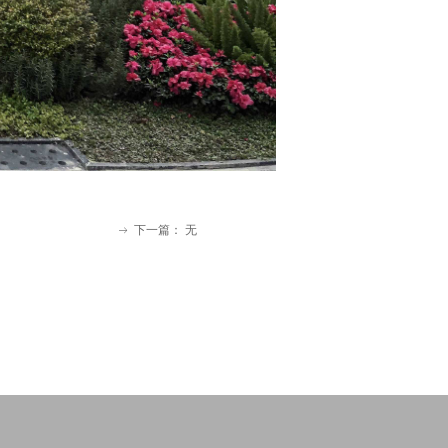
下一篇：
无
ꁹ