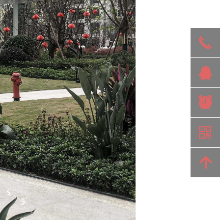
끅
뀩
뀥
낃
녕