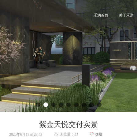
禾润首页
关于禾润
紫金天悦交付实景
浏览量：
23
ꄀ
收藏
2026年6月18日
23:43
ꄘ