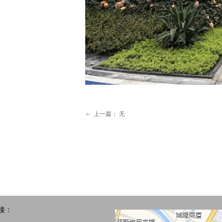
上一篇：
无
ꂃ
接：