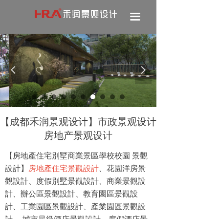
끀
넳
넲
【成都禾润景观设计】市政景观设计
房地产景观设计
【房地產住宅別墅商業景區學校校園 景觀
設計】
房地產住宅景觀設計
、花園洋房景
觀設計、度假別墅景觀設計、商業景觀設
計、辦公區景觀設計、教育園區景觀設
計、工業園區景觀設計、產業園區景觀設