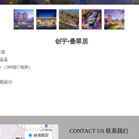
创宇•叠翠居
翠居
远县
 ㎡（300亩C地块）
观设计
CONTACT US 联系我们