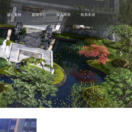
设计案例
新闻中心
加入禾润
联系禾润
넲