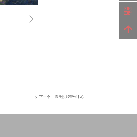
낃
ꁇ
녕
下一个：
春天悦城营销中心
ꄲ