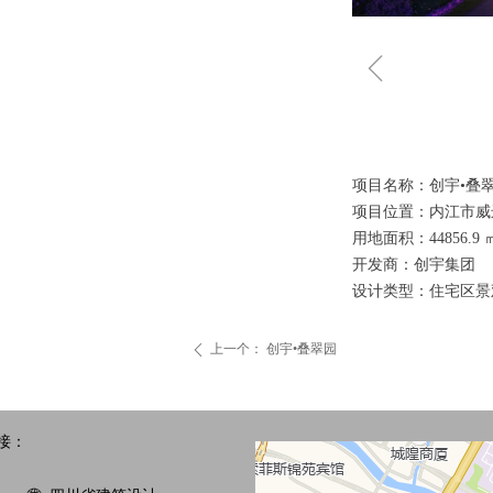
ꁆ
项目名称：创宇•叠
项目位置：内江市威
用地面积：44856.9
开发商：创宇集团
设计类型：住宅区景
上一个：
创宇•叠翠园
ꄴ
接：