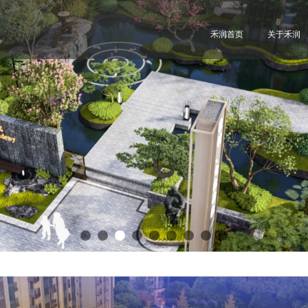
禾润首页
关于禾润