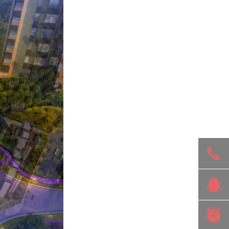
끅
뀩
뀥