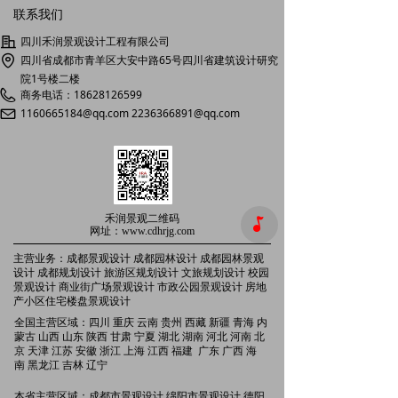
联系我们
四川禾润景观设计工程有限公司
四川省成都市青羊区大安中路65号四川省建筑设计研究
院1号楼二楼
商务电话：18628126599
1160665184@qq.com 2236366891@qq.com
禾润景观二维码
넣
网址：www.cdhrjg.com
主营业务：成都景观设计
成都园林设计 成都园林景观
设计 成都规划设计 旅游区规划设计
文旅规划设计 校园
景观设计 商业街广场景观设计 市政公园景观设计 房地
产小区住宅楼盘景观设计
全国主营区域：四川 重庆 云南 贵州 西藏 新疆 青海 内
景观设计公司；成都景观设计公司；四川景观设计公
蒙古 山西 山东 陕西 甘肃 宁夏 湖北 湖南 河北 河南 北
司；
园林设计公司；成都园林设计公司；四川园林设计
京 天津 江苏 安徽 浙江 上海 江西 福建 广东 广西 海
公司；园林景观设计公司；成都园林景观设计公司；成
南 黑龙江 吉林 辽宁
都园林景观公司；成都园林绿化设计公司
本省主营区域：成都市景观设计 绵阳市景观设计 德阳