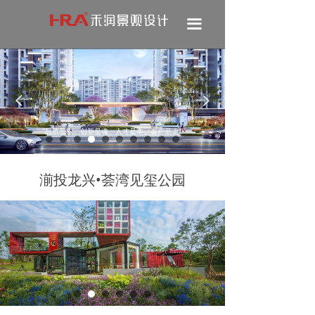
끀
넳
넲
“品质是根、创新是魂、人才是本、客户至上”
湔投龙兴•荟湾见玺公园