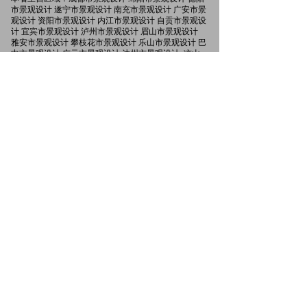
市景观设计 遂宁市景观设计 南充市景观设计 广安市景
观设计 资阳市景观设计 内江市景观设计 自贡市景观设
计 宜宾市景观设计 泸州市景观设计 眉山市景观设计
雅安市景观设计 攀枝花市景观设计 乐山市景观设计 巴
中市景观设计 广元市景观设计 达州市景观设计 凉山
州景观设计 阿坝州景观设计 甘孜州景观设计
分享到：
QQ空间
新浪微博
QQ好友
0
友情链接：
四川省建筑设计研究院
首辅工程设计研究院
ꄓ
ꄓ
中国西南设计研究院
ꄓ
友链申请QQ:1160665184
网站部分内容源于网络，无法核实真实出处，
若有侵权联系我们删除
版权所有：
四川禾润景观设计工程有限公司
蜀ICP备20019789号