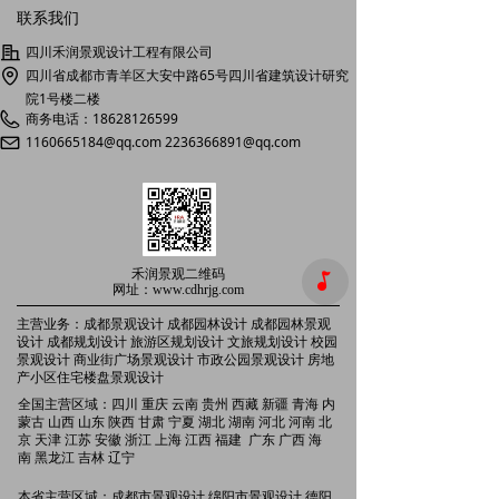
联系我们
四川禾润景观设计工程有限公司
四川省成都市青羊区大安中路65号四川省建筑设计研究
院1号楼二楼
商务电话：18628126599
1160665184@qq.com 2236366891@qq.com
禾润景观二维码
넣
网址：www.cdhrjg.com
主营业务：成都景观设计
成都园林设计 成都园林景观
设计 成都规划设计 旅游区规划设计
文旅规划设计 校园
景观设计 商业街广场景观设计 市政公园景观设计 房地
产小区住宅楼盘景观设计
全国主营区域：四川 重庆 云南 贵州 西藏 新疆 青海 内
景观设计公司；成都景观设计公司；四川景观设计公
蒙古 山西 山东 陕西 甘肃 宁夏 湖北 湖南 河北 河南 北
司；
园林设计公司；成都园林设计公司；四川园林设计
京 天津 江苏 安徽 浙江 上海 江西 福建 广东 广西 海
公司；园林景观设计公司；成都园林景观设计公司；成
南 黑龙江 吉林 辽宁
都园林景观公司；成都园林绿化设计公司
本省主营区域：成都市景观设计 绵阳市景观设计 德阳