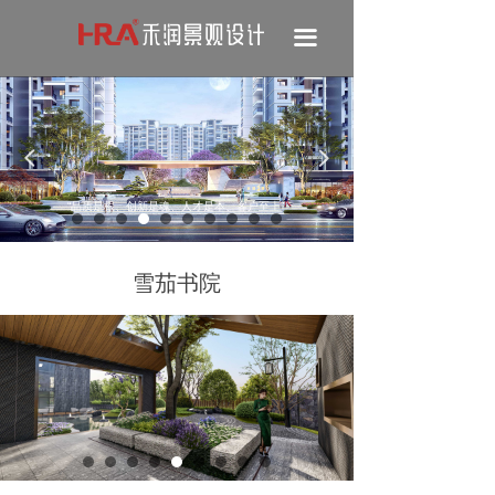
끀
넳
넲
“品质是根、创新是魂、人才是本、客户至上”
雪茄书院