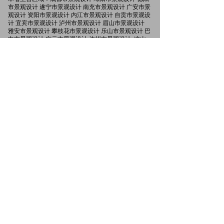
市景观设计 遂宁市景观设计 南充市景观设计 广安市景
观设计 资阳市景观设计 内江市景观设计 自贡市景观设
计 宜宾市景观设计 泸州市景观设计 眉山市景观设计
雅安市景观设计 攀枝花市景观设计 乐山市景观设计 巴
中市景观设计 广元市景观设计 达州市景观设计 凉山
州景观设计 阿坝州景观设计 甘孜州景观设计
分享到：
QQ空间
新浪微博
QQ好友
0
友情链接：
四川省建筑设计研究院
首辅工程设计研究院
ꄓ
ꄓ
中国西南设计研究院
ꄓ
友链申请QQ:1160665184
网站部分内容源于网络，无法核实真实出处，
若有侵权联系我们删除
版权所有：
四川禾润景观设计工程有限公司
蜀ICP备20019789号